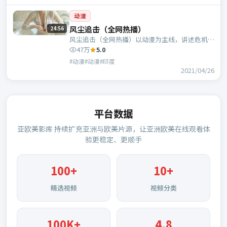
动漫
风尘追击（全网热播）
24:56
风尘追击（全网热播）以动漫为主线，讲述危机中
的抉择与人物成长；印度班底，王伟执导，汤唯、
47万
5.0
凯特·布兰切特等主演。
#动漫#动漫#印度
2021/04/26
平台数据
亚欧美影库
持续扩充亚洲与欧美片源，让亚洲欧美在线观看体
验更稳定、更顺手
100
+
10+
精选视频
视频分类
100K+
4.8