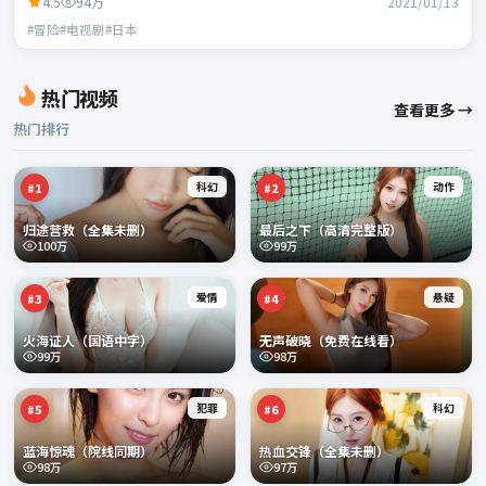
4.5
94万
2021/01/13
#冒险#电视剧#日本
热门视频
查看更多 →
热门排行
科幻
动作
#
1
#
2
归途营救（全集未删）
最后之下（高清完整版）
100万
99万
爱情
悬疑
#
3
#
4
火海证人（国语中字）
无声破晓（免费在线看）
99万
98万
犯罪
科幻
#
5
#
6
蓝海惊魂（院线同期）
热血交锋（全集未删）
98万
97万