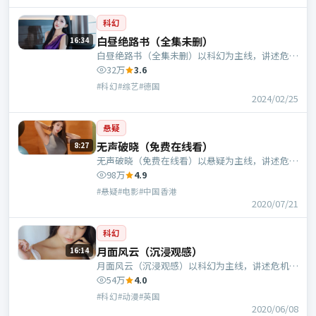
科幻
白昼绝路书（全集未删）
16:34
白昼绝路书（全集未删）以科幻为主线，讲述危机
中的抉择与人物成长；德国班底，郭帆执导，倪
32万
3.6
妮、刘昊然等主演。
#科幻#综艺#德国
2024/02/25
悬疑
无声破晓（免费在线看）
8:27
无声破晓（免费在线看）以悬疑为主线，讲述危机
中的抉择与人物成长；中国香港班底，乌尔善执
98万
4.9
导，刘德华、段奕宏等主演。
#悬疑#电影#中国香港
2020/07/21
科幻
月面风云（沉浸观感）
16:14
月面风云（沉浸观感）以科幻为主线，讲述危机中
的抉择与人物成长；英国班底，娄烨执导，咏梅、
54万
4.0
周冬雨等主演。
#科幻#动漫#英国
2020/06/08