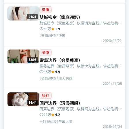
爱情
焚城密令（家庭观影）
24:21
焚城密令（家庭观影）以爱情为主线，讲述危机中
的抉择与人物成长；法国班底，程耳执导，张曼
53万
3.9
玉、沈腾等主演。
#爱情#电影#法国
2020/02/21
惊悚
雾岛边界（会员尊享）
32:03
雾岛边界（会员尊享）以惊悚为主线，讲述危机中
的抉择与人物成长；澳大利亚班底，吕行执导，任
46万
4.9
素汐、于和伟等主演。
#惊悚#电影#澳大利亚
2021/11/08
科幻
回声边界（沉浸观感）
16:44
回声边界（沉浸观感）以科幻为主线，讲述危机中
的抉择与人物成长；中国大陆班底，娄烨执导，梁
22万
4.2
朝伟、张曼玉等主演。
#科幻#动漫#中国大陆
2018/06/04