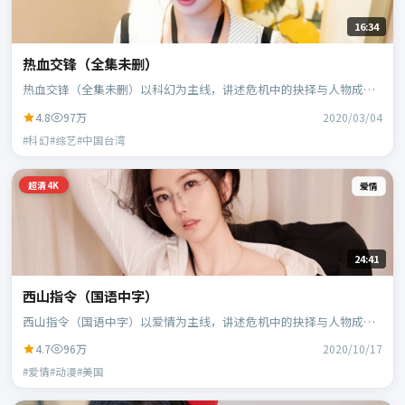
16:34
热血交锋（全集未删）
热血交锋（全集未删）以科幻为主线，讲述危机中的抉择与人物成
长；中国台湾班底，郭帆执导，周冬雨、白宇等主演。
4.8
97万
2020/03/04
#科幻#综艺#中国台湾
超清4K
爱情
24:41
西山指令（国语中字）
西山指令（国语中字）以爱情为主线，讲述危机中的抉择与人物成
长；美国班底，宁浩执导，凯特·布兰切特、蕾雅·赛杜等主演。
4.7
96万
2020/10/17
#爱情#动漫#美国