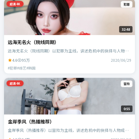
超清4K
犯罪
32:48
远海无名火（院线同期）
远海无名火（院线同期）以犯罪为主线，讲述危机中的抉择与人物成
长；韩国班底，林超贤执导，胡歌、黄政民等主演。
4.6
95万
2020/06/29
#犯罪#综艺#韩国
超清4K
冒险
0:55
金岸季风（热播推荐）
金岸季风（热播推荐）以冒险为主线，讲述危机中的抉择与人物成
长；日本班底，贾樟柯执导，黄政民、谭卓等主演。