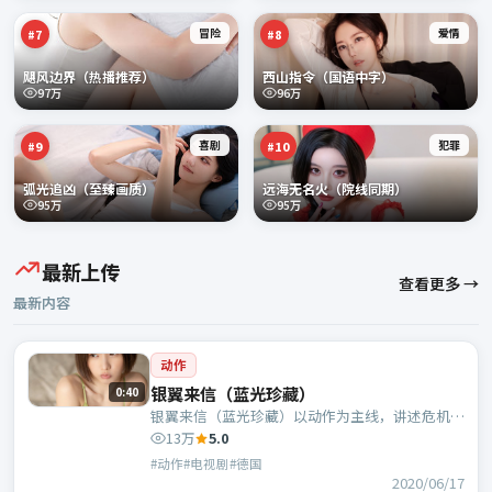
冒险
爱情
#
7
#
8
飓风边界（热播推荐）
西山指令（国语中字）
97万
96万
喜剧
犯罪
#
9
#
10
弧光追凶（至臻画质）
远海无名火（院线同期）
95万
95万
最新上传
查看更多 →
最新内容
动作
银翼来信（蓝光珍藏）
0:40
银翼来信（蓝光珍藏）以动作为主线，讲述危机中
的抉择与人物成长；德国班底，曹盾执导，于和
13万
5.0
伟、雷佳音等主演。
#动作#电视剧#德国
2020/06/17