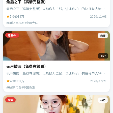
最后之下（高清完整版）
最后之下（高清完整版）以动作为主线，讲述危机中的抉择与人物成
长；中国大陆班底，徐克执导，段奕宏、范伟等主演。
5.0
99万
2020/11/08
#动作#电视剧#中国大陆
超清4K
悬疑
8:27
无声破晓（免费在线看）
无声破晓（免费在线看）以悬疑为主线，讲述危机中的抉择与人物成
长；中国香港班底，乌尔善执导，刘德华、段奕宏等主演。
4.9
98万
2020/07/21
#悬疑#电影#中国香港
高清
科幻