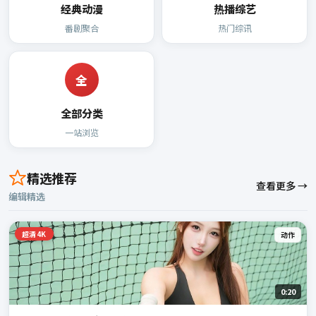
经典动漫
热播综艺
番剧聚合
热门综讯
全
全部分类
一站浏览
精选推荐
查看更多 →
编辑精选
超清4K
动作
0:20